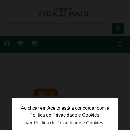
Ao clicar em Aceito está a concordar com a
Política de Privacidade e Cookies.
Ver Política de Privacidade e Cookies.