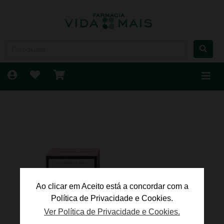
Ao clicar em Aceito está a concordar com a
Política de Privacidade e Cookies.
Ver Política de Privacidade e Cookies.