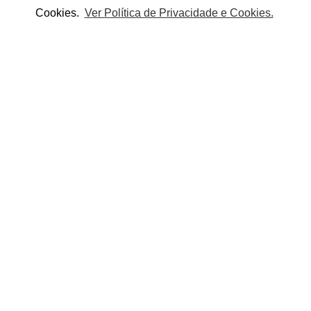
deixa marcas brancas. Adequado à pele sensível. Se
Cookies.
Ver Política de Privacidade e Cookies.
Disponível para envio em 1 dia
Adicionar
Adicionar à lista de desejos
Partilhe este produto:
OUTROS PRODUTOS DA CATEGORIA