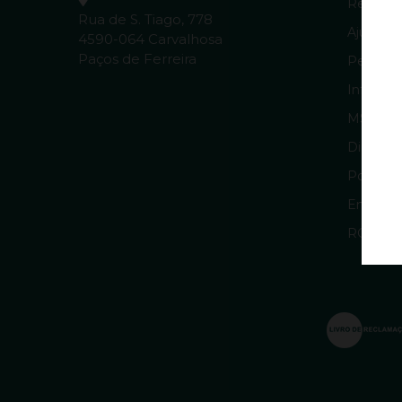
Resoluçã
Rua de S. Tiago, 778
Ajuda & 
4590-064 Carvalhosa
Paços de Ferreira
Pergunt
Informaç
MSRM 
Direitos
Política
Entrega
RGPD