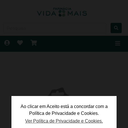
Ao clicar em Aceito está a concordar com a
Política de Privacidade e Cookies.
Ver Política de Privacidade e Cookies.