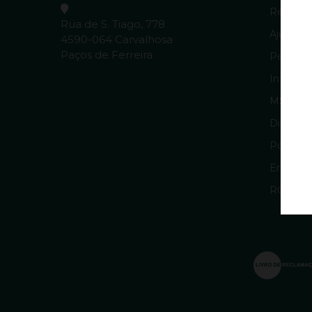
Resoluçã
Rua de S. Tiago, 778
Ajuda & 
4590-064 Carvalhosa
Paços de Ferreira
Pergunt
Informaç
MSRM 
Direitos
Política
Entrega
RGPD