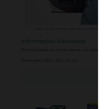
Passe o rato por cima da imagem para ampliá-la.
Informações Adicionais:
Permite baixar os vidros e deixar o ar passar pr
Dimensões: 39,5 x 21,5 x 34 cm