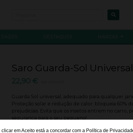
IDADES
DESTAQUES
MARCAS
Saro Guarda-Sol Universal
22,90 €
Ref: 10110073
Guarda Sol universal, adequado para qualquer janel
Proteção solar e redução de calor: bloqueia 60% do
prejudiciais. Evita que os insetos entrem no carro, 
segurança para o seu pequeno!
Disponível para envio imediato
 clicar em Aceito está a concordar com a Política de Privacidad