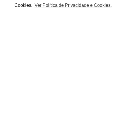
Cookies.
Ver Política de Privacidade e Cookies.
Adicionar
Adicionar à lista de desejos
Partilhe este produto:
otegendo do sol.
OUTROS PRODUTOS DA CATEGORIA