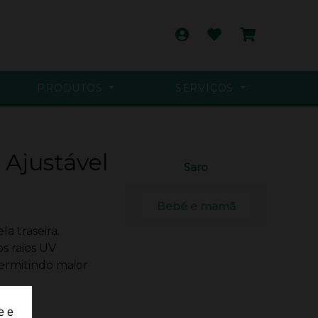
PRODUTOS
SERVIÇOS
 Ajustável
Saro
Bebé e mamã
a traseira.
s raios UV
permitindo maior
e e