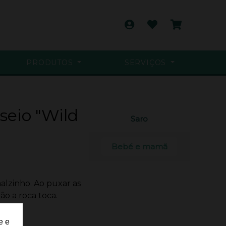
PRODUTOS
SERVIÇOS
seio "Wild
Saro
Bebé e mamã
malzinho. Ao puxar as
ão a roca toca.
e e