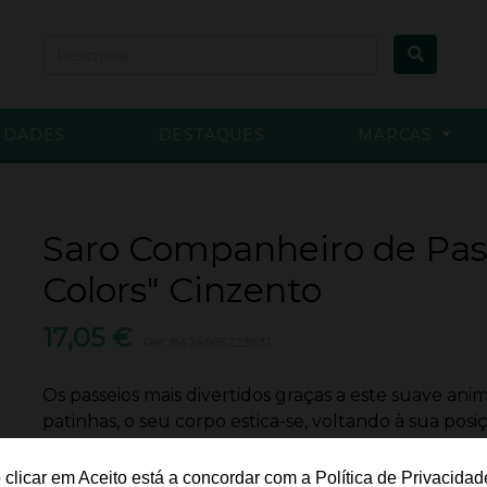
IDADES
DESTAQUES
MARCAS
Saro Companheiro de Pas
Colors" Cinzento
17,05 €
Ref: 8424568223831
Os passeios mais divertidos graças a este suave ani
patinhas, o seu corpo estica-se, voltando à sua posiç
Não disponível para envio
 clicar em Aceito está a concordar com a Política de Privacidad