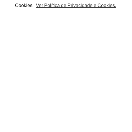
Cookies.
Ver Política de Privacidade e Cookies.
Adicionar
Adicionar à lista de desejos
Partilhe este produto:
OUTROS PRODUTOS DA CATEGORIA