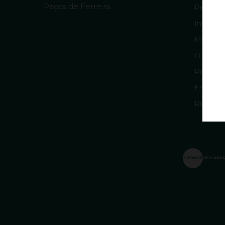
Paços de Ferreira
Pergunt
Informaç
MSRM 
Direitos
Política
Entrega
RGPD