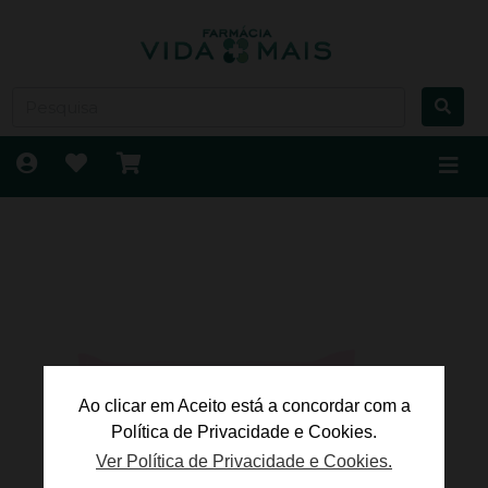
Ao clicar em Aceito está a concordar com a
Política de Privacidade e Cookies.
Ver Política de Privacidade e Cookies.