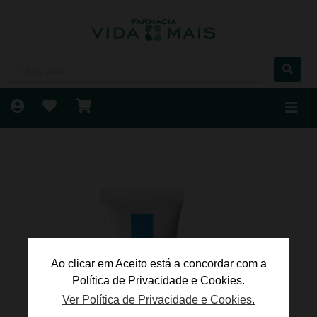
Ao clicar em Aceito está a concordar com a
Política de Privacidade e Cookies.
Ver Política de Privacidade e Cookies.