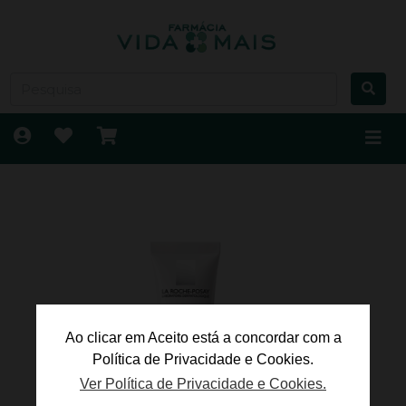
Ao clicar em Aceito está a concordar com a
Política de Privacidade e Cookies.
Ver Política de Privacidade e Cookies.