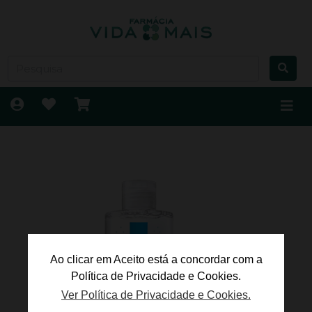
Ao clicar em Aceito está a concordar com a
Política de Privacidade e Cookies.
Ver Política de Privacidade e Cookies.