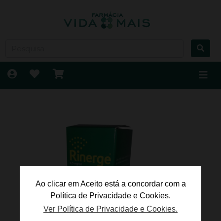
Ao clicar em Aceito está a concordar com a
Política de Privacidade e Cookies.
Ver Política de Privacidade e Cookies.