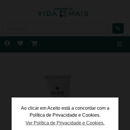
Ao clicar em Aceito está a concordar com a
Política de Privacidade e Cookies.
Ver Política de Privacidade e Cookies.