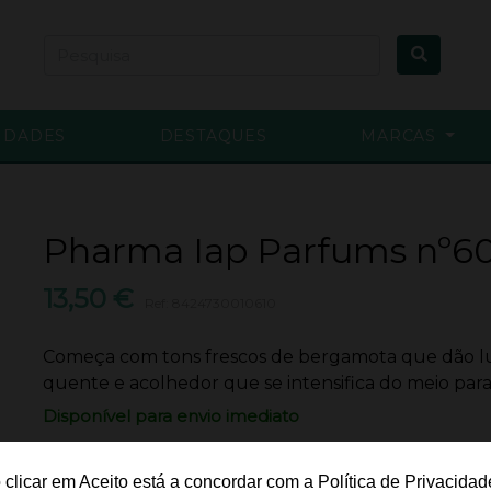
IDADES
DESTAQUES
MARCAS
Pharma Iap Parfums nº6
13,50 €
Ref: 8424730010610
Começa com tons frescos de bergamota que dão l
quente e acolhedor que se intensifica do meio para 
Disponível para envio imediato
Adicionar
 clicar em Aceito está a concordar com a Política de Privacidad