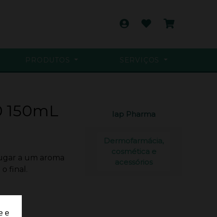
PRODUTOS
SERVIÇOS
0 150mL
Iap Pharma
Dermofarmácia,
cosmética e
ugar a um aroma
acessórios
o final.
e e