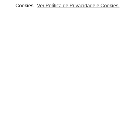
Cookies.
Ver Política de Privacidade e Cookies.
Adicionar à lista de desejos
Partilhe este produto:
OUTROS PRODUTOS DA CATEGORIA