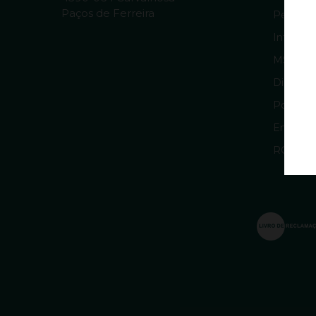
Paços de Ferreira
Pergunt
Informaç
MSRM 
Direitos
Política
Entrega
RGPD