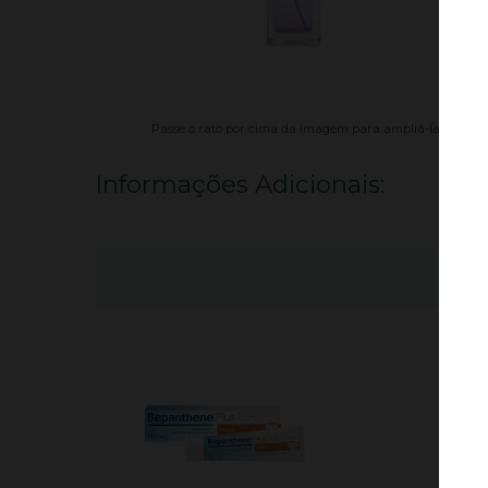
Passe o rato por cima da imagem para ampliá-la.
Informações Adicionais: