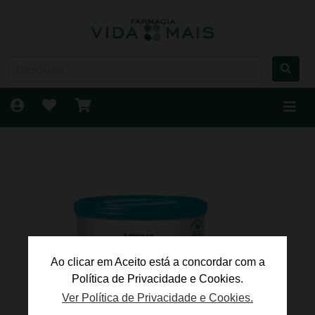
Ao clicar em Aceito está a concordar com a
Política de Privacidade e Cookies.
Ver Política de Privacidade e Cookies.