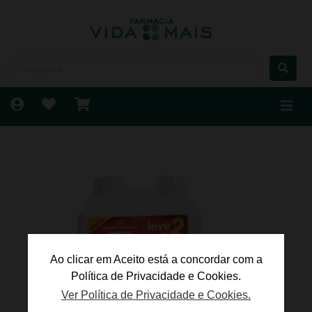
Ao clicar em Aceito está a concordar com a
Política de Privacidade e Cookies.
Ver Política de Privacidade e Cookies.