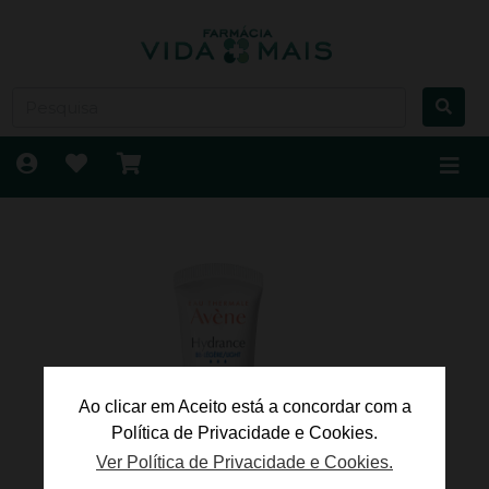
Ao clicar em Aceito está a concordar com a
Política de Privacidade e Cookies.
Ver Política de Privacidade e Cookies.