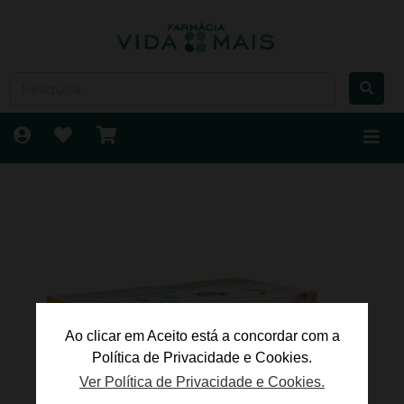
Ao clicar em Aceito está a concordar com a
Política de Privacidade e Cookies.
Ver Política de Privacidade e Cookies.