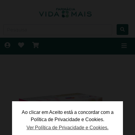
Ao clicar em Aceito está a concordar com a
Política de Privacidade e Cookies.
Ver Política de Privacidade e Cookies.