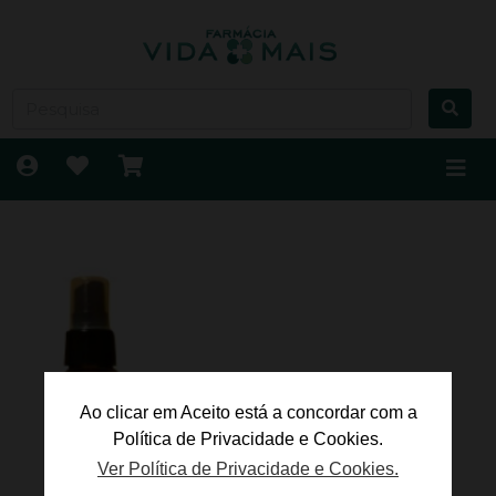
Ao clicar em Aceito está a concordar com a
Política de Privacidade e Cookies.
Ver Política de Privacidade e Cookies.