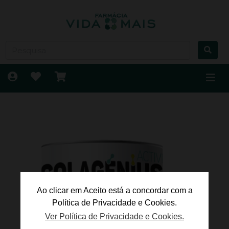
Ao clicar em Aceito está a concordar com a
Política de Privacidade e Cookies.
Ver Política de Privacidade e Cookies.