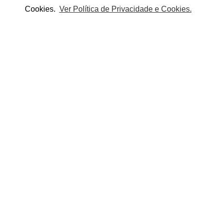
Cookies.
Ver Política de Privacidade e Cookies.
Adicionar
Adicionar à lista de desejos
Partilhe este produto:
crianças entre os 3 e os 12 anos.
OUTROS PRODUTOS DA CATEGORIA
-20%
-20%