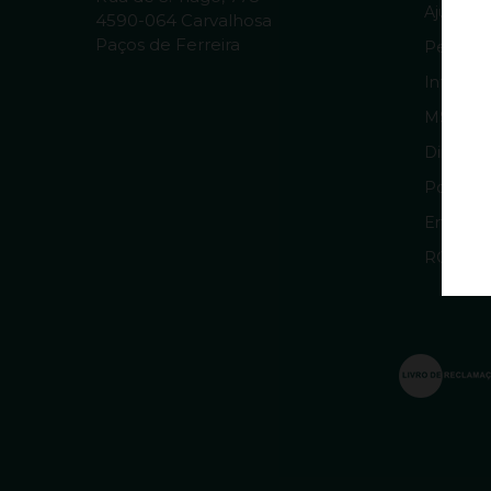
Ajuda & 
4590-064 Carvalhosa
Paços de Ferreira
Pergunt
Informaç
MSRM 
Direitos
Política
Entrega
RGPD