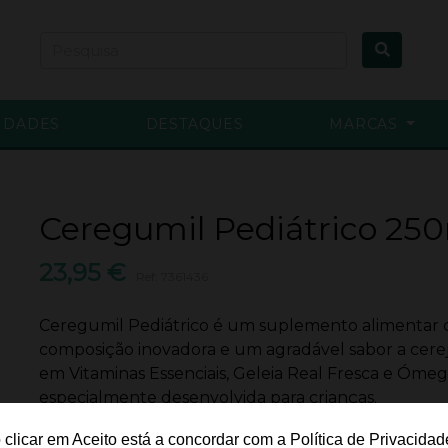
IDADES
DESTAQUES
MARCAS
Ceregumil Pediátrico 25
23,95 €
Ref: 7361436
Ceregumil Pediátrico é um suplemento alimentar
composição inovadora e um agradável sabor a cereja.
em Vitaminas Essenciais, Geleia Real Fresca e Ómega
especialmente desenvolvida para crianças.
Disponível para envio em 1 dia
 clicar em Aceito está a concordar com a Política de Privacidad