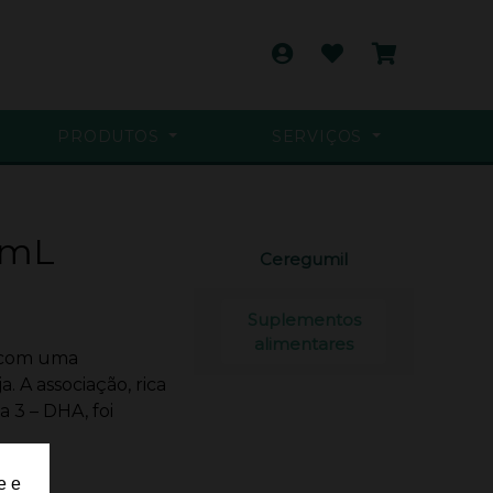
PRODUTOS
SERVIÇOS
0mL
Ceregumil
Suplementos
alimentares
 com uma
 A associação, rica
 3 – DHA, foi
e e