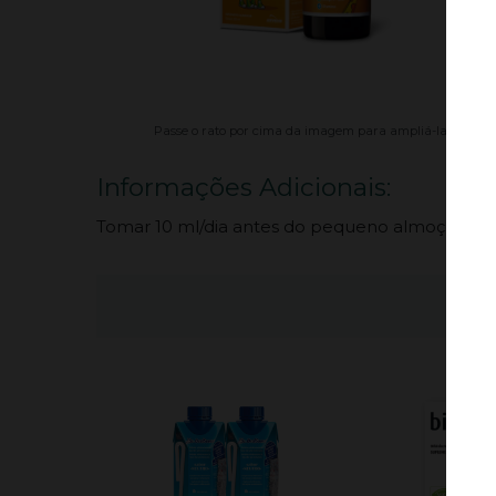
Passe o rato por cima da imagem para ampliá-la.
Informações Adicionais:
Tomar 10 ml/dia antes do pequeno almoço. Para 