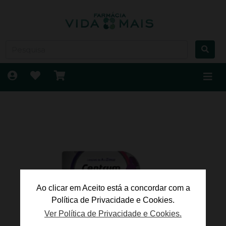
Ao clicar em Aceito está a concordar com a
Política de Privacidade e Cookies.
Ver Política de Privacidade e Cookies.