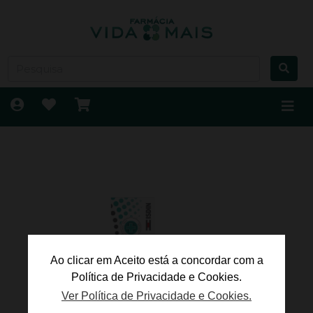
Ao clicar em Aceito está a concordar com a
Política de Privacidade e Cookies.
Ver Política de Privacidade e Cookies.