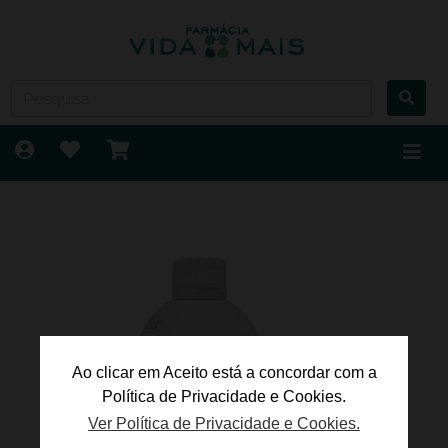
Ao clicar em Aceito está a concordar com a
Política de Privacidade e Cookies.
Ver Política de Privacidade e Cookies.