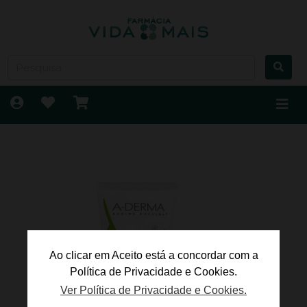
Ao clicar em Aceito está a concordar com a
Política de Privacidade e Cookies.
Ver Política de Privacidade e Cookies.